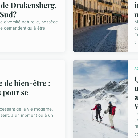
de Drakensberg,
i
 Sud?
m
sa diversité naturelle, possède
M
 ne demandent qu'à être
c
m.
7
A
Q
 de bien-être :
 pour se
a
incessant de la vie moderne,
L
sent, à un moment ou à un
u
r
27