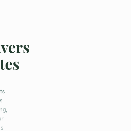
avers
tes
s
ts
us
ng,
ur
us