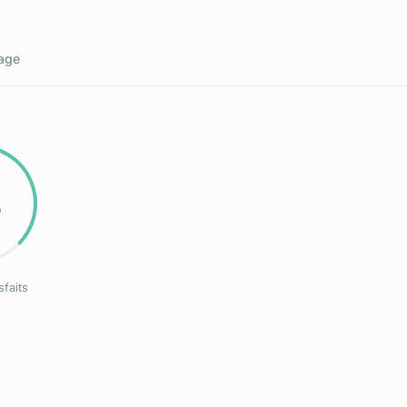
age
%
sfaits