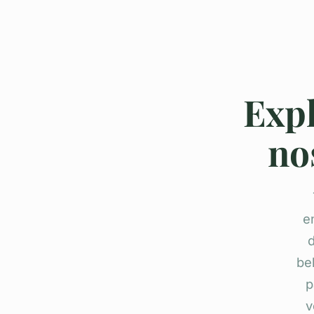
Expl
no
e
d
be
p
v