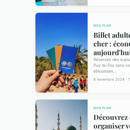
BON PLAN
Billet adul
cher : éco
aujourd'hui
Réservez dès aujour
Puy du Fou sans vou
éblouissan...
8 novembre 2024 · 7
BON PLAN
Découvrez
organiser 