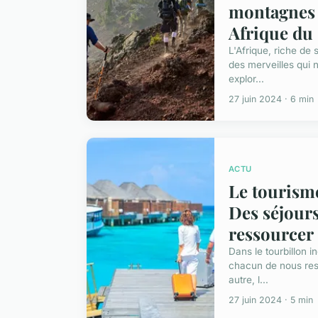
montagnes 
Afrique du
L'Afrique, riche de 
des merveilles qui
explor...
27 juin 2024 · 6 min
ACTU
Le tourisme
Des séjours
ressourcer
Dans le tourbillon 
chacun de nous res
autre, l...
27 juin 2024 · 5 min