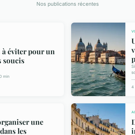
Nos publications récentes
V
U
v
 à éviter pour un
p
s soucis
S
s
0 min
...
4
A
rganiser une
D
dans les
i