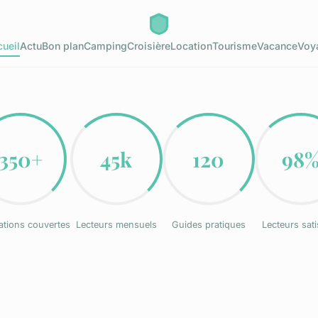
ueil
Actu
Bon plan
Camping
Croisière
Location
Tourisme
Vacance
Voy
350+
45k
120
98
ations couvertes
Lecteurs mensuels
Guides pratiques
Lecteurs sati