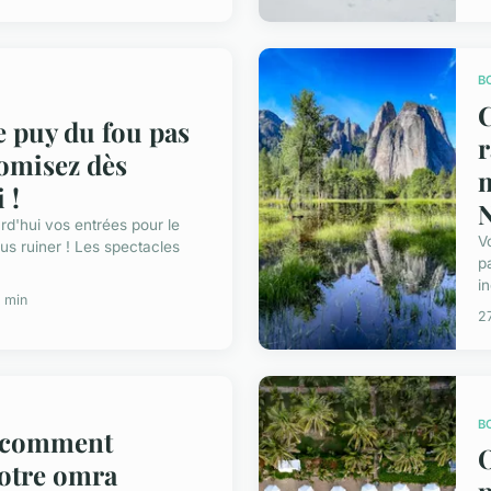
B
te puy du fou pas
r
nomisez dès
m
 !
d'hui vos entrées pour le
V
s ruiner ! Les spectacles
p
in
 min
27
B
 comment
votre omra
p