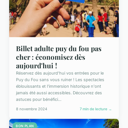
Billet adulte puy du fou pas
cher : économisez dès
aujourd'hui !
Réservez dès aujourd'hui vos entrées pour le
Puy du Fou sans vous ruiner ! Les spectacles
éblouissants et l'immersion historique n'ont
jamais été aussi accessibles. Découvrez des
astuces pour bénéfici...
8 novembre 2024
7 min de lecture →
BON PLAN