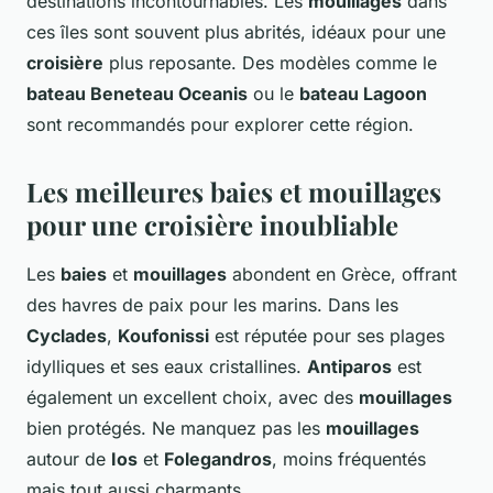
destinations incontournables. Les
mouillages
dans
ces îles sont souvent plus abrités, idéaux pour une
croisière
plus reposante. Des modèles comme le
bateau Beneteau Oceanis
ou le
bateau Lagoon
sont recommandés pour explorer cette région.
Les meilleures baies et mouillages
pour une croisière inoubliable
Les
baies
et
mouillages
abondent en Grèce, offrant
des havres de paix pour les marins. Dans les
Cyclades
,
Koufonissi
est réputée pour ses plages
idylliques et ses eaux cristallines.
Antiparos
est
également un excellent choix, avec des
mouillages
bien protégés. Ne manquez pas les
mouillages
autour de
Ios
et
Folegandros
, moins fréquentés
mais tout aussi charmants.