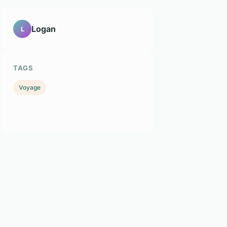
Logan
L
TAGS
Voyage